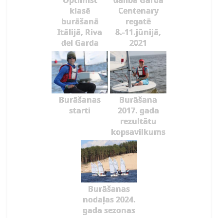
Optimist
dalība Garda
klasē
Centenary
burāšanā
regatē
Itālijā, Riva
8.-11.jūnijā,
del Garda
2021
Burāšanas
Burāšana
starti
2017. gada
rezultātu
kopsavilkums
Burāšanas
nodaļas 2024.
gada sezonas