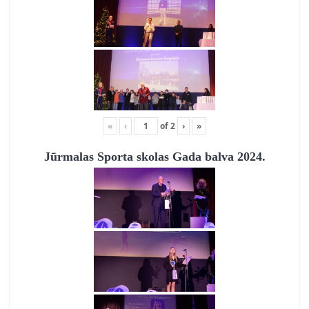
«
‹
of
2
›
»
Jūrmalas Sporta skolas Gada balva 2024.