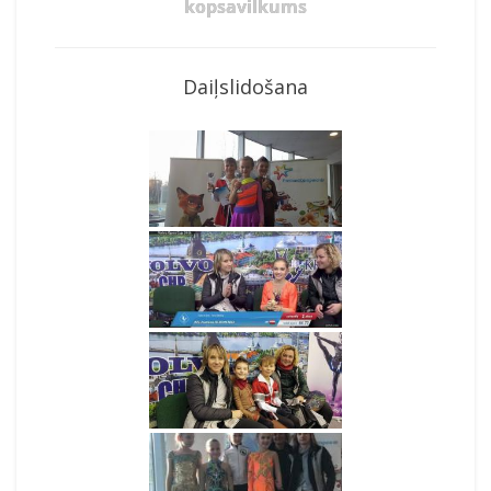
kopsavilkums
Daiļslidošana