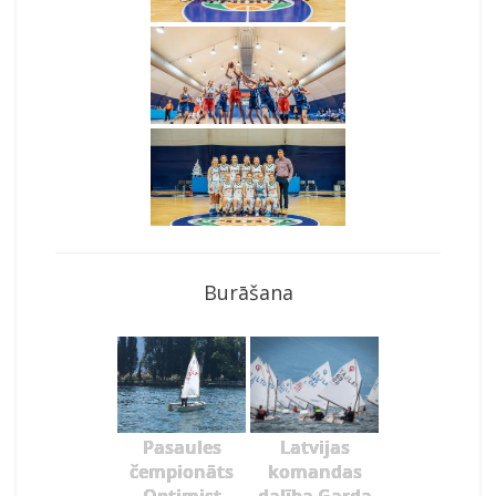
Burāšana
Pasaules
Latvijas
čempionāts
komandas