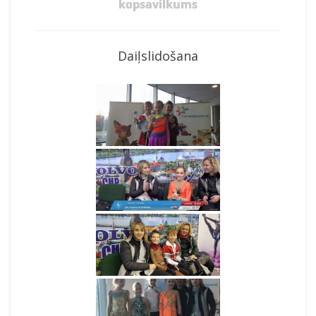
kopsavilkums
Daiļslidošana