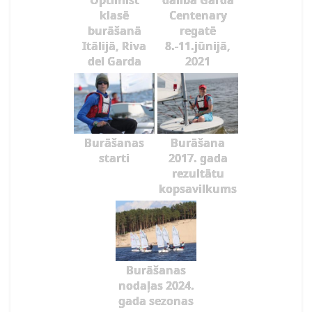
Optimist
dalība Garda
klasē
Centenary
burāšanā
regatē
Itālijā, Riva
8.-11.jūnijā,
del Garda
2021
Burāšanas
Burāšana
starti
2017. gada
rezultātu
kopsavilkums
Burāšanas
nodaļas 2024.
gada sezonas