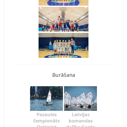
Burāšana
Pasaules
Latvijas
čempionāts
komandas