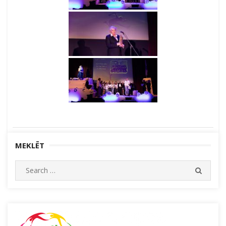
MEKLĒT
Search
SEARC
for: