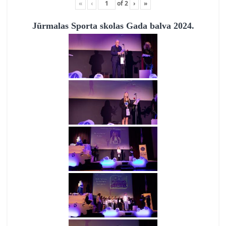
«
‹
of
2
›
»
Jūrmalas Sporta skolas Gada balva 2024.