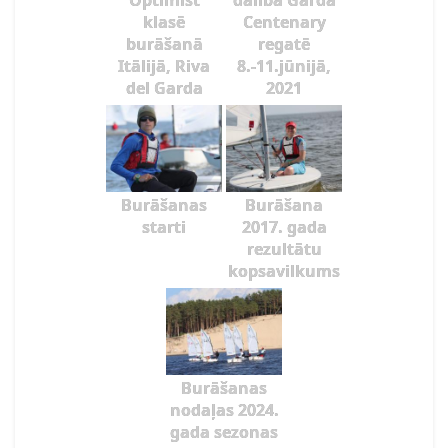
Optimist
dalība Garda
klasē
Centenary
burāšanā
regatē
Itālijā, Riva
8.-11.jūnijā,
del Garda
2021
Burāšanas
Burāšana
starti
2017. gada
rezultātu
kopsavilkums
Burāšanas
nodaļas 2024.
gada sezonas