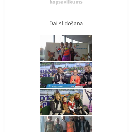
kopsavilkums
Daiļslidošana