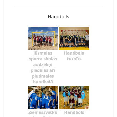
Handbols
Jūrmalas
Handbola
sporta skolas
turnīrs
audzēkņi
piedalās arī
pludmales
handbolā
Ziemassvētku
Handbols