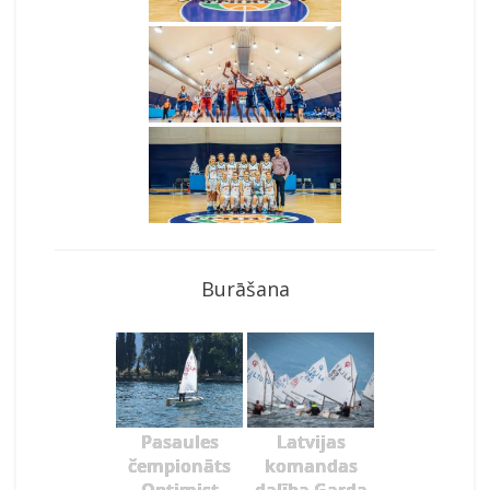
Burāšana
Pasaules
Latvijas
čempionāts
komandas