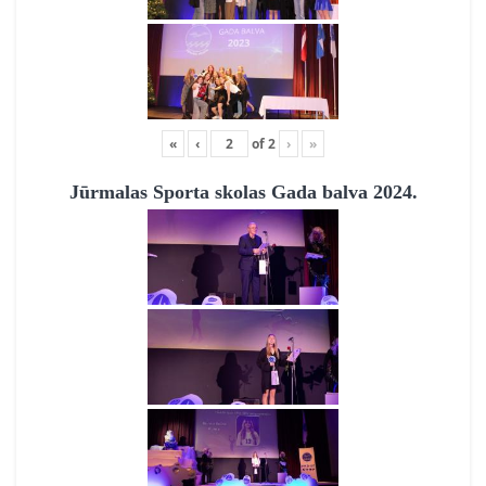
«
‹
of
2
›
»
Jūrmalas Sporta skolas Gada balva 2024.