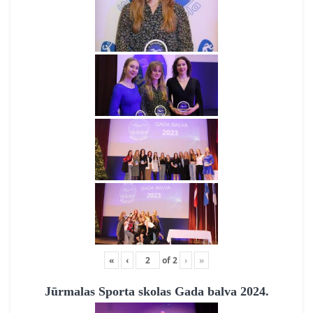
«
‹
of
2
›
»
Jūrmalas Sporta skolas Gada balva 2024.