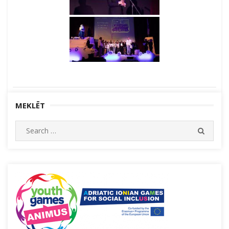
MEKLĒT
Search
SEARC
for: