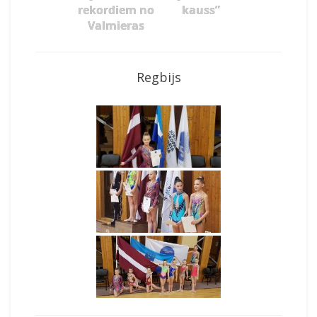
rekordiem no
kauss”
Valmieras
Regbijs