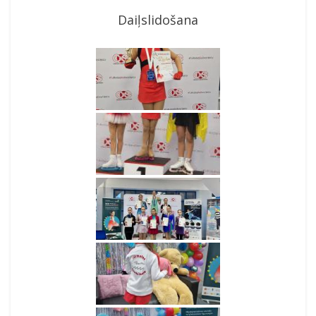
Daiļslidošana