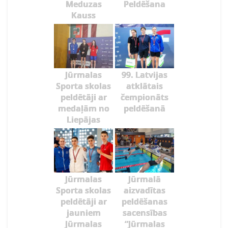
Meduzas
Peldēšana
Kauss
Jūrmalas
99. Latvijas
Sporta skolas
atklātais
peldētāji ar
čempionāts
medaļām no
peldēšanā
Liepājas
Jūrmalas
Jūrmalā
Sporta skolas
aizvadītas
peldētāji ar
peldēšanas
jauniem
sacensības
Jūrmalas
“Jūrmalas