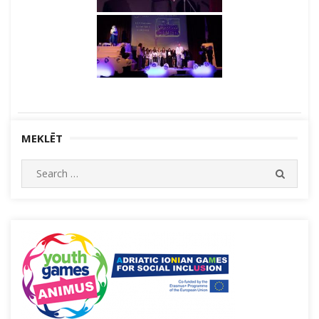
MEKLĒT
Search
SEARC
for: