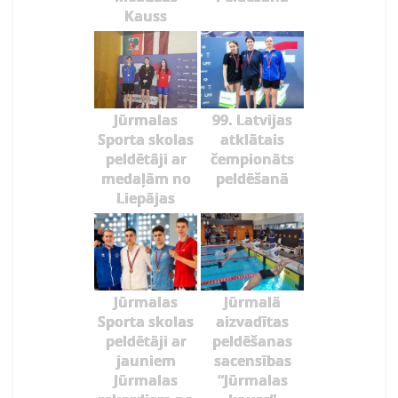
Kauss
Jūrmalas
99. Latvijas
Sporta skolas
atklātais
peldētāji ar
čempionāts
medaļām no
peldēšanā
Liepājas
Jūrmalas
Jūrmalā
Sporta skolas
aizvadītas
peldētāji ar
peldēšanas
jauniem
sacensības
Jūrmalas
“Jūrmalas