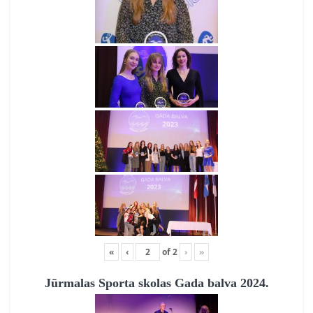
«
‹
of
2
›
»
Jūrmalas Sporta skolas Gada balva 2024.