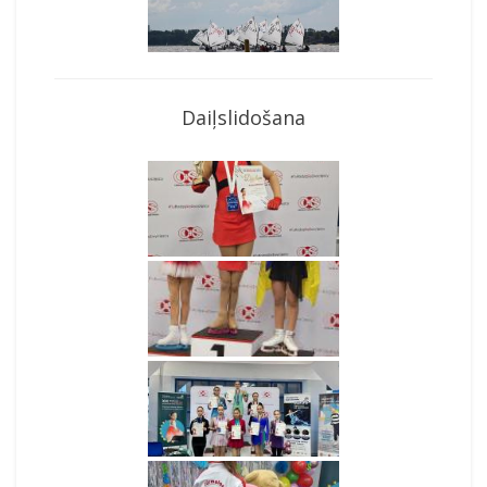
Daiļslidošana