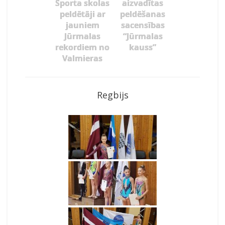
Sporta skolas
aizvadītas
peldētāji ar
peldēšanas
jauniem
sacensības
Jūrmalas
“Jūrmalas
rekordiem no
kauss”
Valmieras
Regbijs