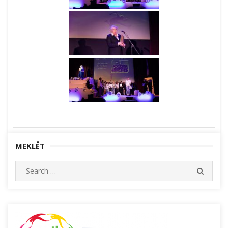
MEKLĒT
Search
SEARC
for: