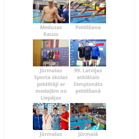
Meduzas
Peldēšana
Kauss
Jūrmalas
99. Latvijas
Sporta skolas
atklātais
peldētāji ar
čempionāts
medaļām no
peldēšanā
Liepājas
Jūrmalas
Jūrmalā