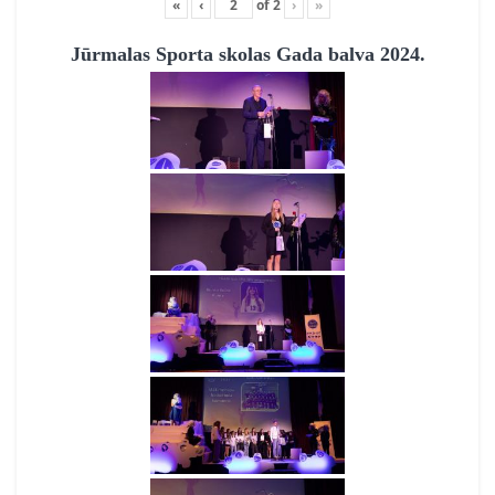
«
‹
of
2
›
»
Jūrmalas Sporta skolas Gada balva 2024.