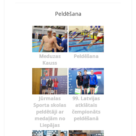
Peldēšana
Meduzas
Peldēšana
Kauss
Jūrmalas
99. Latvijas
Sporta skolas
atklātais
peldētāji ar
čempionāts
medaļām no
peldēšanā
Liepājas