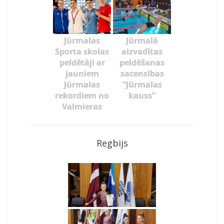
Jūrmalas
Jūrmalā
Sporta skolas
aizvadītas
peldētāji ar
peldēšanas
jauniem
sacensības
Jūrmalas
“Jūrmalas
rekordiem no
kauss”
Valmieras
Regbijs