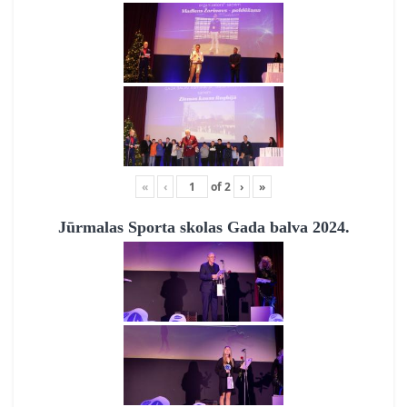
«
‹
of
2
›
»
Jūrmalas Sporta skolas Gada balva 2024.