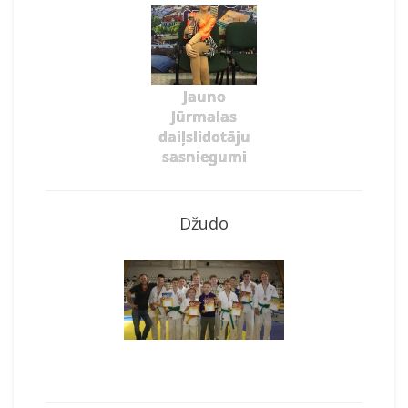
Jauno
Jūrmalas
daiļslidotāju
sasniegumi
Džudo