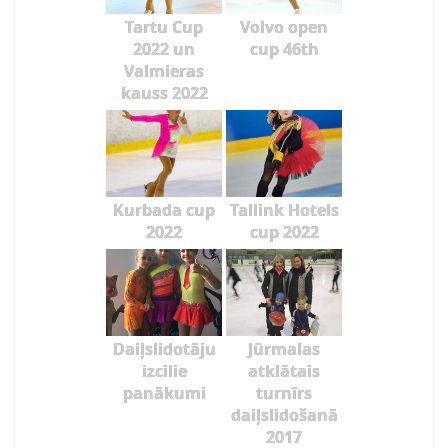
Tartu Cup
Volvo open
2022 un
cup 46th
Valmieras
kauss 2022
Kurbada cup
Tallink Hotels
2022
cup 2022
Daiļslidotāju
Jūrmalas
izcilie
atklātais
panākumi
turnīrs
daiļslidošanā
2017