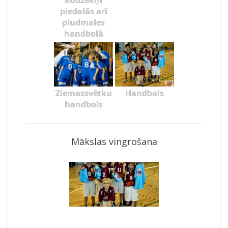
audzēkņi
piedalās arī
pludmales
handbolā
Ziemassvētku
Handbols
handbols
Mākslas vingrošana