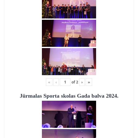
«
‹
of
2
›
»
Jūrmalas Sporta skolas Gada balva 2024.