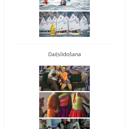
Daiļslidošana