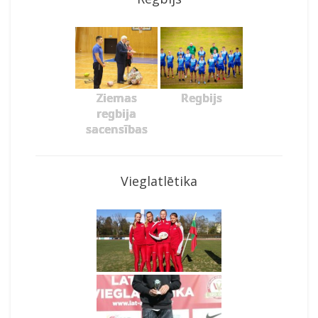
Ziemas
Regbijs
regbija
sacensības
Vieglatlētika