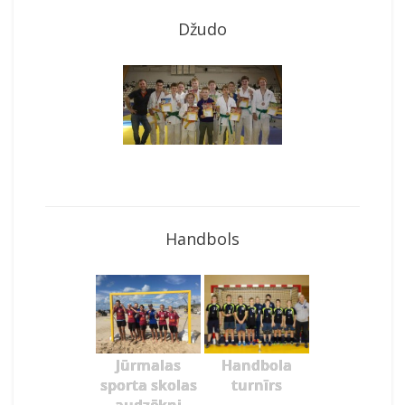
Džudo
Handbols
Jūrmalas
Handbola
sporta skolas
turnīrs