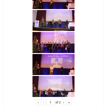
«
‹
of
2
›
»