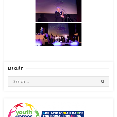
MEKLĒT
Search
SEARC
for: