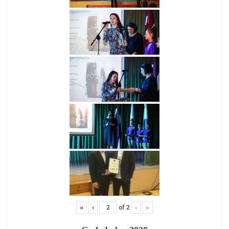
«
‹
of
2
›
»