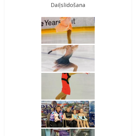
Daiļslidošana