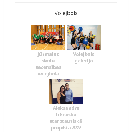
Volejbols
Jūrmalas
Volejbols
skolu
galerija
sacensības
volejbolā
Aleksandra
Tihovska
starptautiskā
projektā ASV