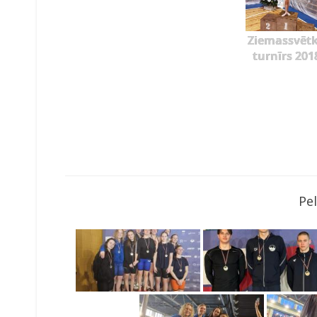
Ziemassvēt
turnīrs 201
Pe