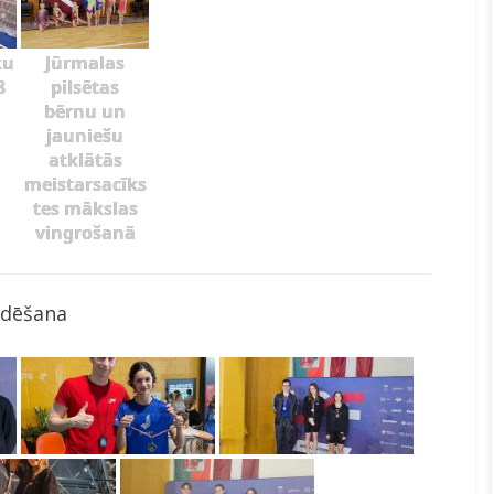
ku
Jūrmalas
8
pilsētas
bērnu un
jauniešu
atklātās
meistarsacīks
tes mākslas
vingrošanā
ldēšana