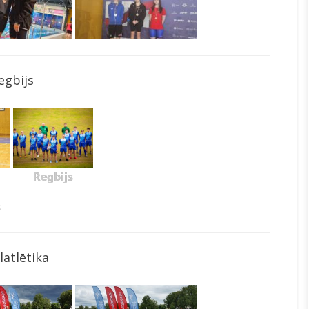
egbijs
Regbijs
s
latlētika