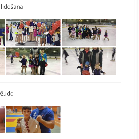
slidošana
Džudo