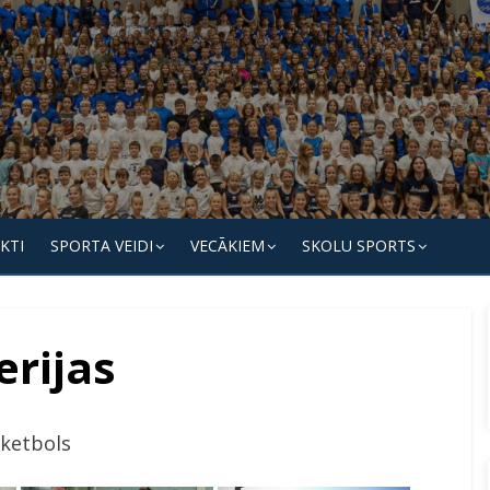
KTI
SPORTA VEIDI
VECĀKIEM
SKOLU SPORTS
erijas
ketbols