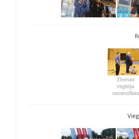
R
Ziemas
regbija
sacensība
Vieg