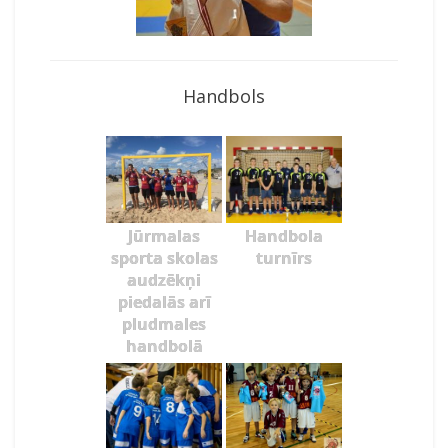
Handbols
Jūrmalas
Handbola
sporta skolas
turnīrs
audzēkņi
piedalās arī
pludmales
handbolā