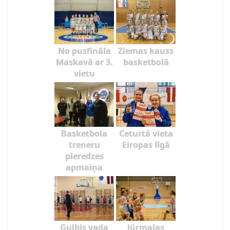
No pusfināla
Ziemas kauss
Maskavā ar 3.
basketbolā
vietu
Basketbola
Ceturtā vieta
treneru
Eiropas līgā
pieredzes
apmaiņa
Gulbis vada
Jūrmalas