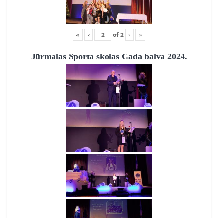
«
‹
of
2
›
»
Jūrmalas Sporta skolas Gada balva 2024.