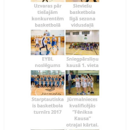
Uzvaras pār
Sieviešu
tiešajām
basketbola
konkurentēm
līgā sezona
basketbolā
vidusdaļā
EYBL
Sniegpārsliņu
noslēgums
kausā 1. vieta
Starptautiska
Jūrmalnieces
is basketbola
kvalificējās
turnīrs 2017
”Fēniksa
Kausa”
otrajai kārtai.