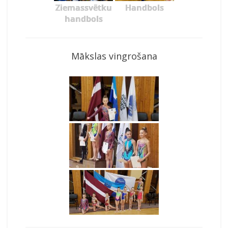
Ziemassvētku
Handbols
handbols
Mākslas vingrošana