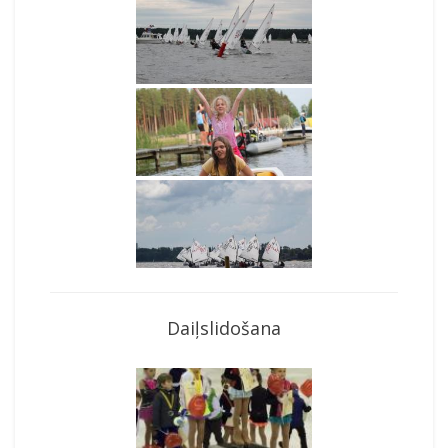
Daiļslidošana