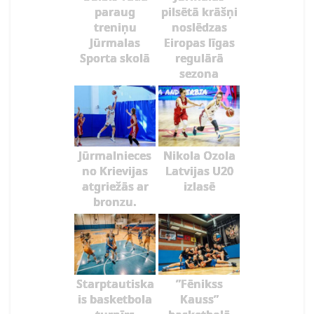
paraug
pilsētā krāšņi
treniņu
noslēdzas
Jūrmalas
Eiropas līgas
Sporta skolā
regulārā
sezona
Jūrmalnieces
Nikola Ozola
no Krievijas
Latvijas U20
atgriežās ar
izlasē
bronzu.
Starptautiska
”Fēnikss
is basketbola
Kauss”