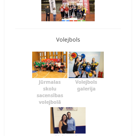
Volejbols
Jūrmalas
Volejbols
skolu
galerija
sacensības
volejbolā