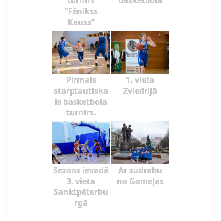
turnīrs
basketbolā
”Fēnikss
Kauss”
Pirmais
1. vieta
starptautiska
Zviedrijā
is basketbola
turnīrs.
Sezons ievadā
Ar sudrabu
3. vieta
no Gomeļas
Sanktpēterbu
rgā