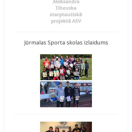
Aleksandra
Tihovska
starptautiskā
projektā ASV
Jūrmalas Sporta skolas izlaidums