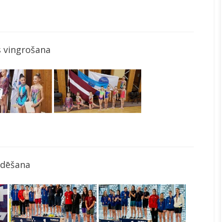
 vingrošana
ldēšana