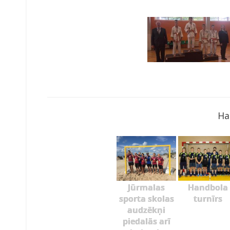
Ha
Jūrmalas
Handbola
sporta skolas
turnīrs
audzēkņi
piedalās arī