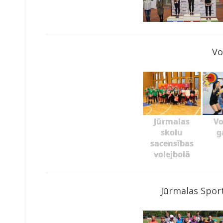
Vo
Jūrmalas
Vo
skolu
g
sacensības
volejbolā
Jūrmalas Sport