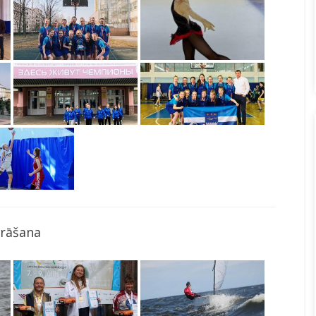
rāšana