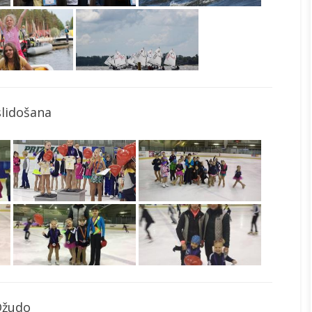
slidošana
Džudo