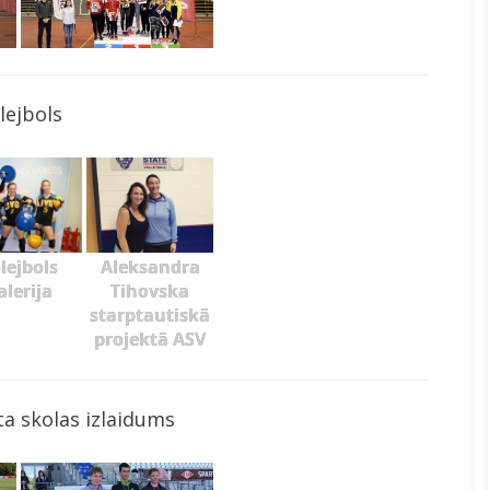
lejbols
lejbols
Aleksandra
alerija
Tihovska
starptautiskā
projektā ASV
a skolas izlaidums