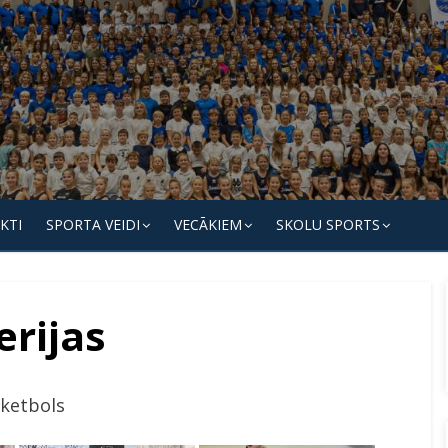
KTI
SPORTA VEIDI
VECĀKIEM
SKOLU SPORTS
erijas
ketbols