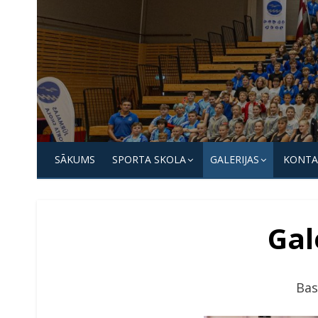
Skip
to
content
Jūrmalas
Sporta
SĀKUMS
SPORTA SKOLA
GALERIJAS
KONTA
skola
Gal
Bas