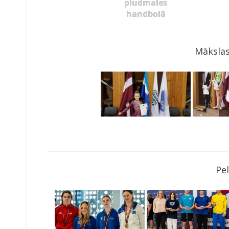
pludmales
handbolā
Mākslas
Pe