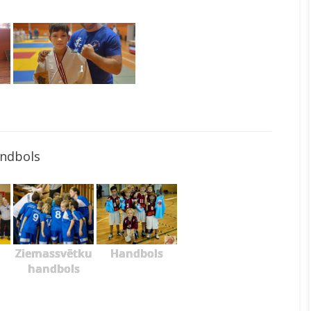
ndbols
Ziemassvētku
Handbols
handbols