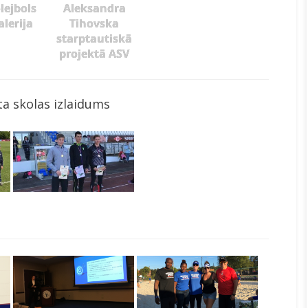
lejbols
Aleksandra
alerija
Tihovska
starptautiskā
projektā ASV
a skolas izlaidums