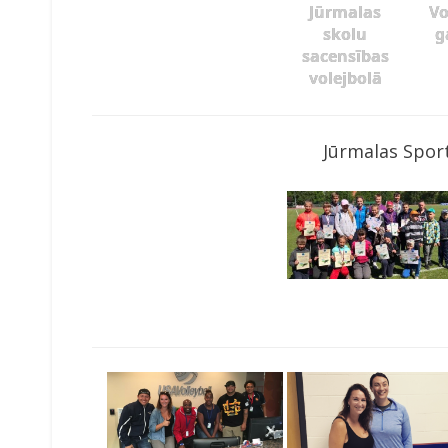
Jūrmalas
Vo
skolu
g
sacensības
volejbolā
Jūrmalas Sport