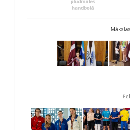
pludmales
handbolā
Mākslas
Pe