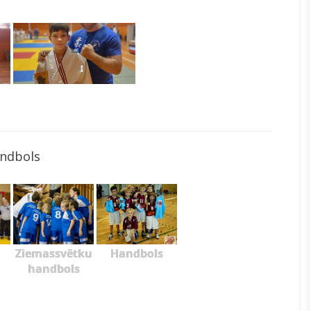
ndbols
Ziemassvētku
Handbols
handbols