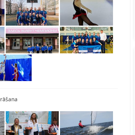
rāšana