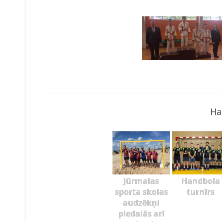
Ha
Jūrmalas
Handbola
sporta skolas
turnīrs
audzēkņi
piedalās arī