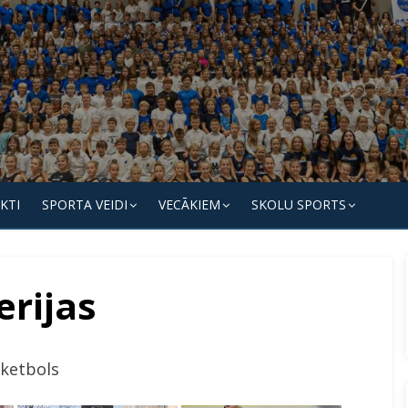
KTI
SPORTA VEIDI
VECĀKIEM
SKOLU SPORTS
erijas
ketbols