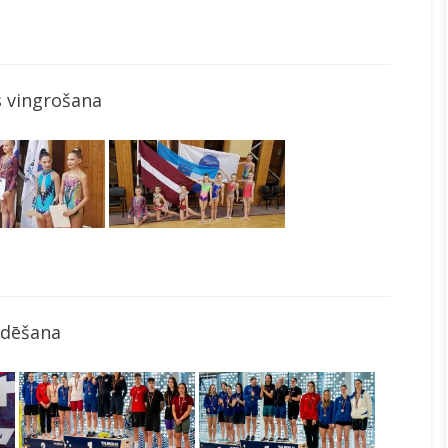
 vingrošana
ldēšana