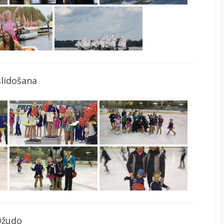
slidošana
Džudo