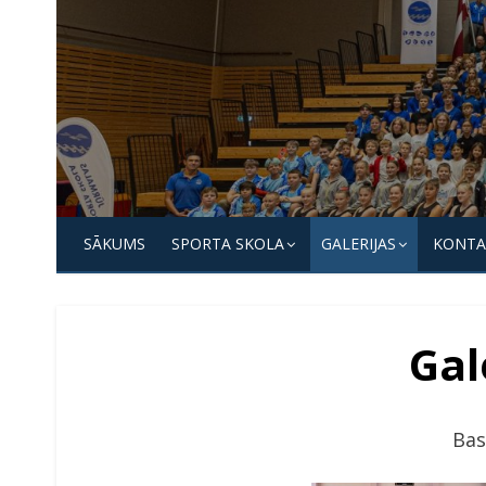
Skip
to
content
Jūrmalas
Sporta
SĀKUMS
SPORTA SKOLA
GALERIJAS
KONTA
skola
Gal
Bas