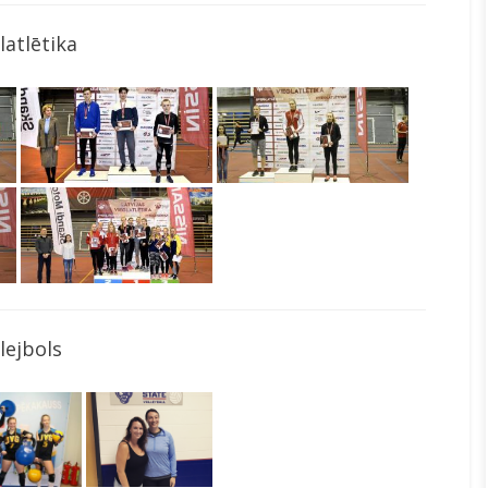
latlētika
lejbols