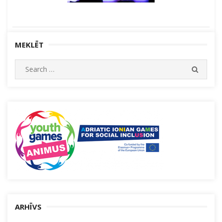
MEKLĒT
Search
SEARC
for:
ARHĪVS