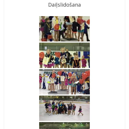
Daiļslidošana