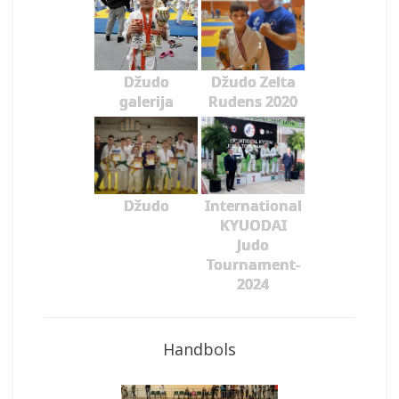
Džudo
Džudo Zelta
galerija
Rudens 2020
Džudo
International
KYUODAI
Judo
Tournament-
2024
Handbols