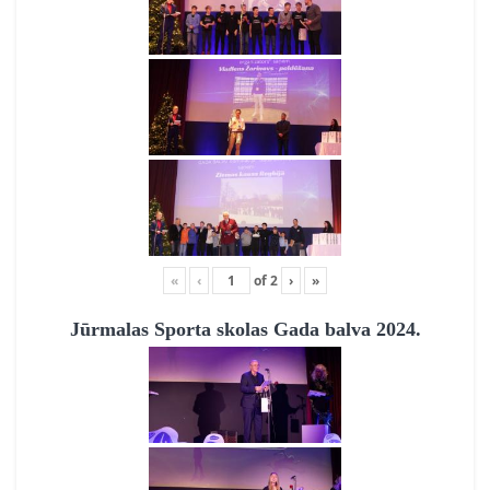
«
‹
of
2
›
»
Jūrmalas Sporta skolas Gada balva 2024.