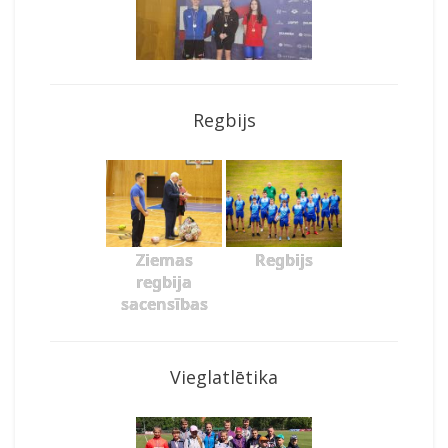
Regbijs
Ziemas
Regbijs
regbija
sacensības
Vieglatlētika