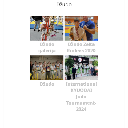
Džudo
Džudo
Džudo Zelta
galerija
Rudens 2020
Džudo
International
KYUODAI
Judo
Tournament-
2024