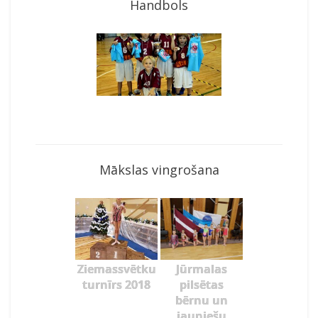
Handbols
Mākslas vingrošana
Ziemassvētku
Jūrmalas
turnīrs 2018
pilsētas
bērnu un
jauniešu