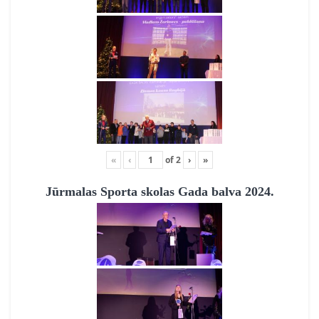
«
‹
of
2
›
»
Jūrmalas Sporta skolas Gada balva 2024.