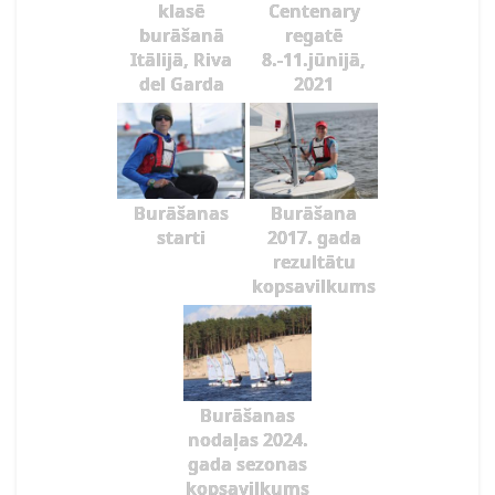
klasē
Centenary
burāšanā
regatē
Itālijā, Riva
8.-11.jūnijā,
del Garda
2021
Burāšanas
Burāšana
starti
2017. gada
rezultātu
kopsavilkums
Burāšanas
nodaļas 2024.
gada sezonas
kopsavilkums