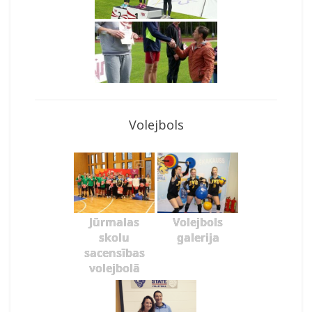
Volejbols
Jūrmalas
Volejbols
skolu
galerija
sacensības
volejbolā