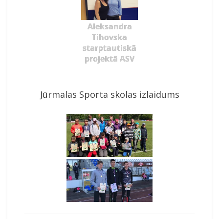
Aleksandra
Tihovska
starptautiskā
projektā ASV
Jūrmalas Sporta skolas izlaidums