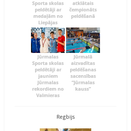
Sporta skolas
atklātais
peldētāji ar
čempionāts
medaļām no
peldēšanā
Liepājas
Jūrmalas
Jūrmalā
Sporta skolas
aizvadītas
peldētāji ar
peldēšanas
jauniem
sacensības
Jūrmalas
“Jūrmalas
rekordiem no
kauss”
Valmieras
Regbijs