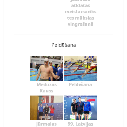
atklātās
meistarsacīks
tes mākslas
vingrošanā
Peldēšana
Meduzas
Peldēšana
Kauss
Jūrmalas
99. Latvijas