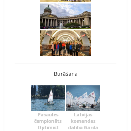
Burāšana
Pasaules
Latvijas
čempionāts
komandas
Optimist
dalība Garda