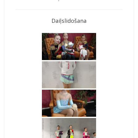
Daiļslidošana