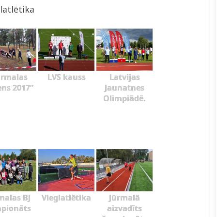
latlētika
ūrmalas
LVS kauss
Latvijas
ens 2017”
Jaunatnes
Olimpiādē.
malas BJ
Vieglatlētika
Jūrmalā
pionāts
aizvadīts