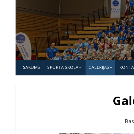
Skip
to
content
Jūrmalas
Sporta
SĀKUMS
SPORTA SKOLA
GALERIJAS
KONTA
skola
Gal
Bas