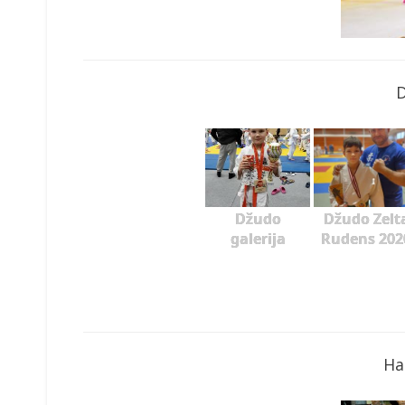
Džudo
Džudo Zelt
galerija
Rudens 202
Ha