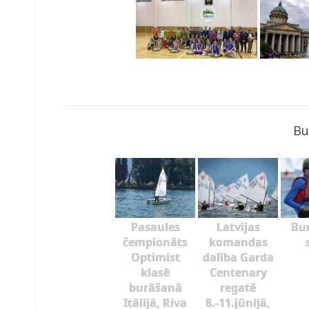
Bu
Pasaules
Latvijas
Bu
čempionāts
komandas
Optimist
dalība Garda
klasē
Centenary
burāšanā
regatē
Itālijā, Riva
8.-11.jūnijā,