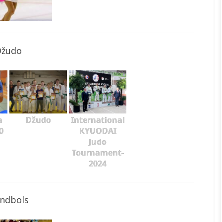
Džudo
a
Džudo
International
0
KYUODAI
Judo
Tournament-
2024
ndbols