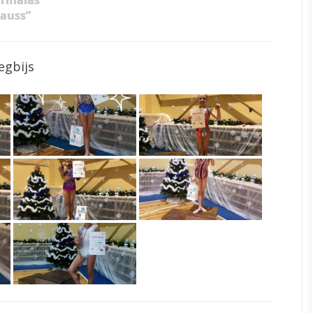
ūrmalas
auss”
egbijs