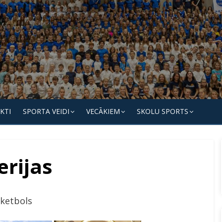
KTI
SPORTA VEIDI
VECĀKIEM
SKOLU SPORTS
erijas
ketbols