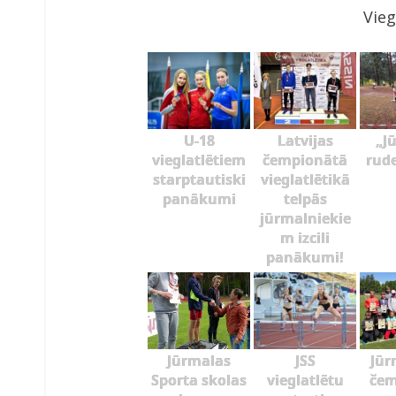
Vieg
U-18
Latvijas
„J
vieglatlētiem
čempionātā
rud
starptautiski
vieglatlētikā
panākumi
telpās
jūrmalniekie
m izcili
panākumi!
Jūrmalas
JSS
Jūr
Sporta skolas
vieglatlētu
čem