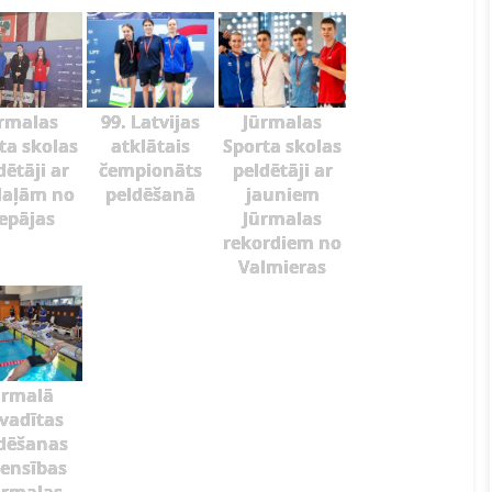
rmalas
99. Latvijas
Jūrmalas
ta skolas
atklātais
Sporta skolas
dētāji ar
čempionāts
peldētāji ar
aļām no
peldēšanā
jauniem
iepājas
Jūrmalas
rekordiem no
Valmieras
ūrmalā
zvadītas
dēšanas
ensības