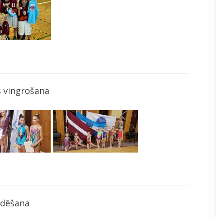
 vingrošana
ldēšana