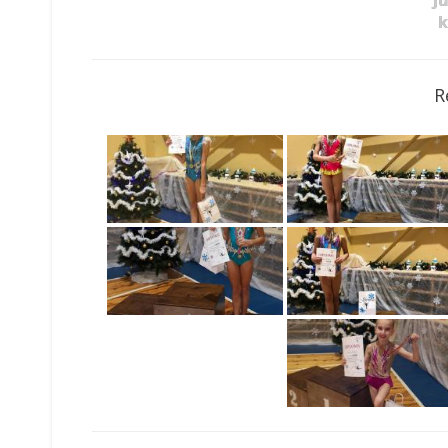
“J
k
R