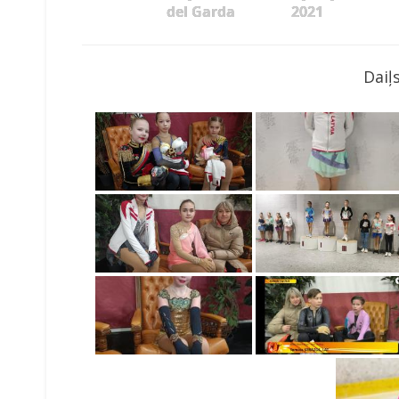
del Garda
2021
Daiļ