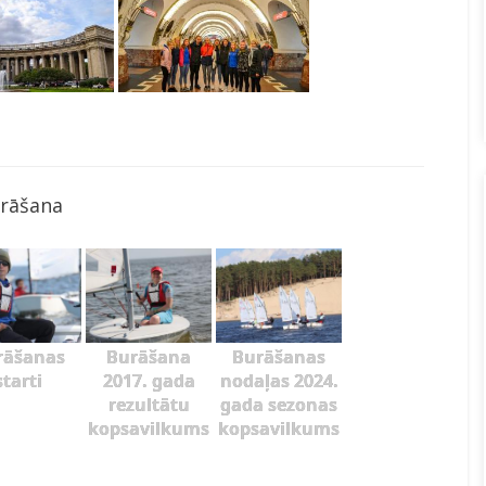
rāšana
rāšanas
Burāšana
Burāšanas
starti
2017. gada
nodaļas 2024.
rezultātu
gada sezonas
kopsavilkums
kopsavilkums