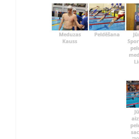
Meduzas
Peldēšana
Jū
Kauss
Spor
pel
med
L
J
ai
pel
sac