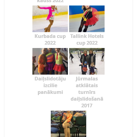
kauss 2022
Kurbada cup
Tallink Hotels
2022
cup 2022
Daiļslidotāju
Jūrmalas
izcilie
atklātais
panākumi
turnīrs
daiļslidošanā
2017