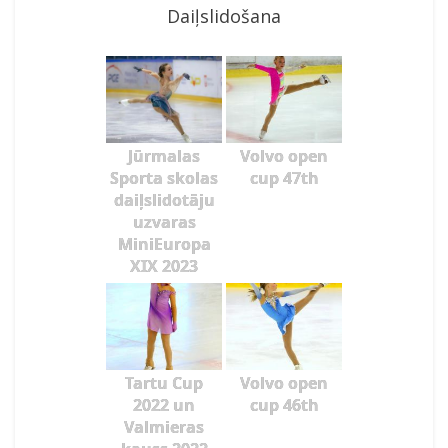
Daiļslidošana
Jūrmalas
Volvo open
Sporta skolas
cup 47th
daiļslidotāju
uzvaras
MiniEuropa
XIX 2023
Tartu Cup
Volvo open
2022 un
cup 46th
Valmieras