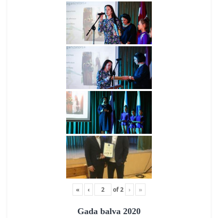
«
‹
of
2
›
»
Gada balva 2020