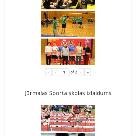
«
‹
of
2
›
»
Jūrmalas Sporta skolas izlaidums