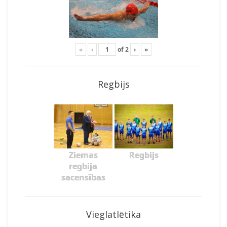
«
‹
of
2
›
»
Regbijs
Ziemas
Regbijs
regbija
sacensības
Vieglatlētika