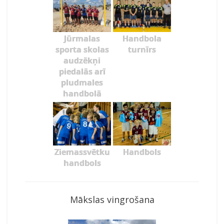
Jūrmalas
Handbola
sporta skolas
turnīrs
audzēkņi
piedalās arī
pludmales
handbolā
Ziemassvētku
Handbols
handbols
Mākslas vingrošana