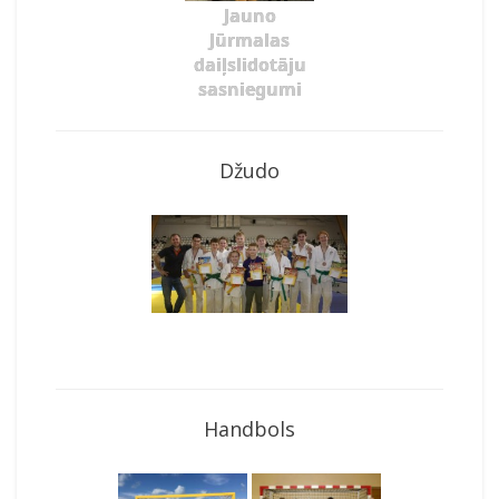
Jauno
Jūrmalas
daiļslidotāju
sasniegumi
Džudo
Handbols