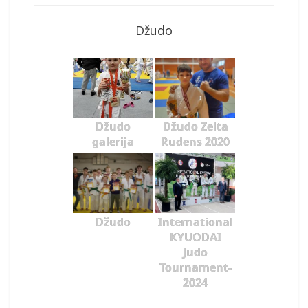
Džudo
Džudo
Džudo Zelta
galerija
Rudens 2020
Džudo
International
KYUODAI
Judo
Tournament-
2024