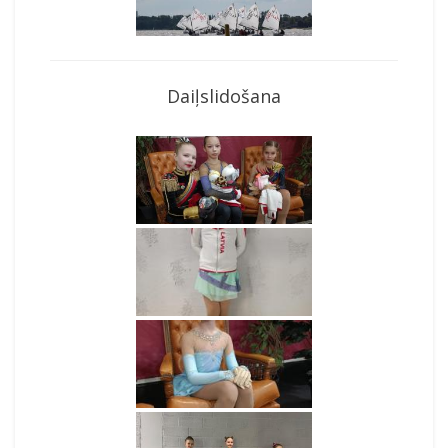
Daiļslidošana