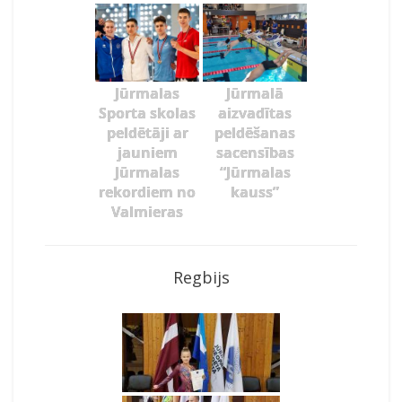
Jūrmalas
Jūrmalā
Sporta skolas
aizvadītas
peldētāji ar
peldēšanas
jauniem
sacensības
Jūrmalas
“Jūrmalas
rekordiem no
kauss”
Valmieras
Regbijs