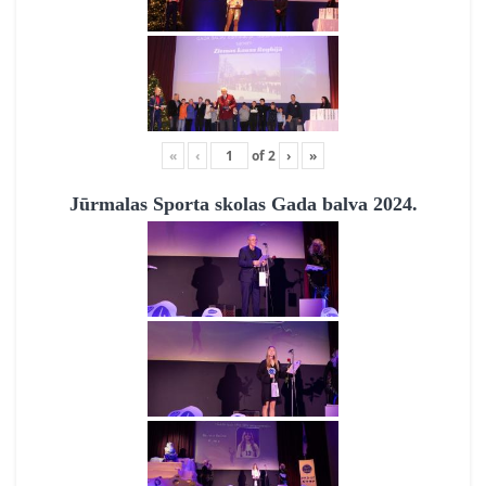
«
‹
of
2
›
»
Jūrmalas Sporta skolas Gada balva 2024.