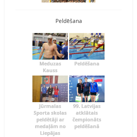
Peldēšana
Meduzas
Peldēšana
Kauss
Jūrmalas
99. Latvijas
Sporta skolas
atklātais
peldētāji ar
čempionāts
medaļām no
peldēšanā
Liepājas