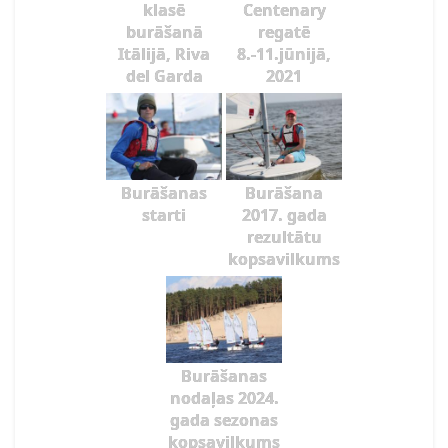
klasē
Centenary
burāšanā
regatē
Itālijā, Riva
8.-11.jūnijā,
del Garda
2021
Burāšanas
Burāšana
starti
2017. gada
rezultātu
kopsavilkums
Burāšanas
nodaļas 2024.
gada sezonas
kopsavilkums