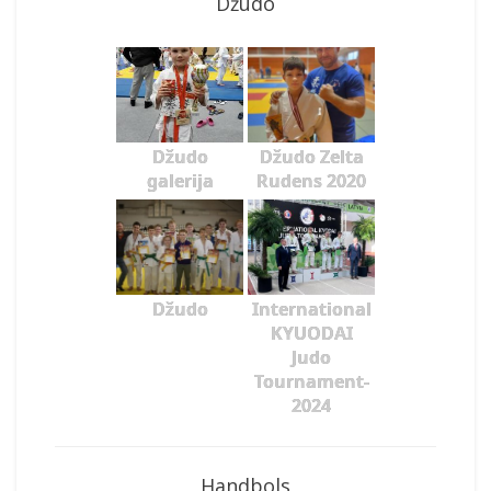
Džudo
Džudo
Džudo Zelta
galerija
Rudens 2020
Džudo
International
KYUODAI
Judo
Tournament-
2024
Handbols