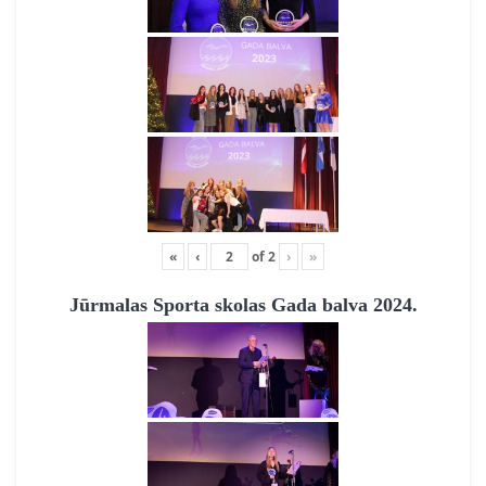
«
‹
of
2
›
»
Jūrmalas Sporta skolas Gada balva 2024.