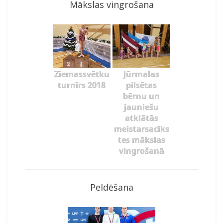
Mākslas vingrošana
Ziemassvētku
Jūrmalas
turnīrs 2018
pilsētas
bērnu un
jauniešu
atklātās
meistarsacīks
tes mākslas
vingrošanā
Peldēšana