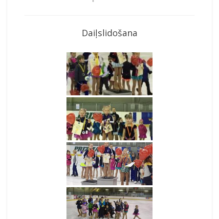
Daiļslidošana