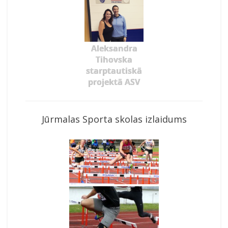
Aleksandra
Tihovska
starptautiskā
projektā ASV
Jūrmalas Sporta skolas izlaidums