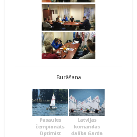
Burāšana
Pasaules
Latvijas
čempionāts
komandas
Optimist
dalība Garda