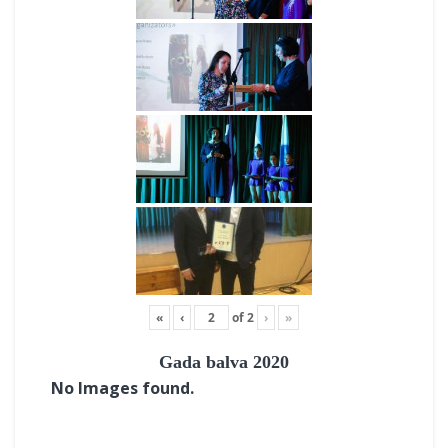
«
‹
of
2
›
»
Gada balva 2020
No Images found.