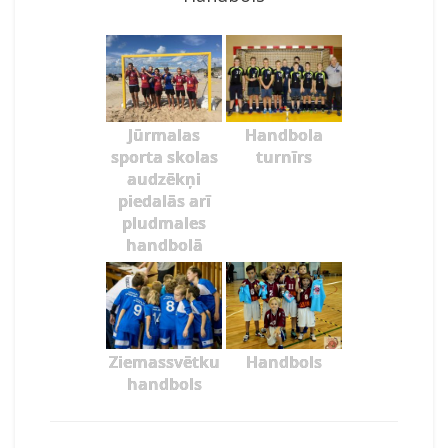
Jūrmalas
Handbola
sporta skolas
turnīrs
audzēkņi
piedalās arī
pludmales
handbolā
Ziemassvētku
Handbols
handbols