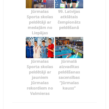
Jūrmalas
99. Latvijas
Sporta skolas
atklātais
peldētāji ar
čempionāts
medaļām no
peldēšanā
Liepājas
Jūrmalas
Jūrmalā
Sporta skolas
aizvadītas
peldētāji ar
peldēšanas
jauniem
sacensības
Jūrmalas
“Jūrmalas
rekordiem no
kauss”
Valmieras