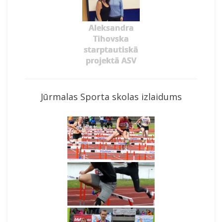
Aleksandra
Tihovska
starptautiskā
projektā ASV
Jūrmalas Sporta skolas izlaidums