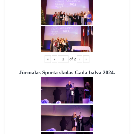
«
‹
of
2
›
»
Jūrmalas Sporta skolas Gada balva 2024.