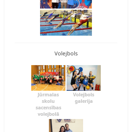
Volejbols
Jūrmalas
Volejbols
skolu
galerija
sacensības
volejbolā