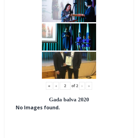
«
‹
of
2
›
»
Gada balva 2020
No Images found.