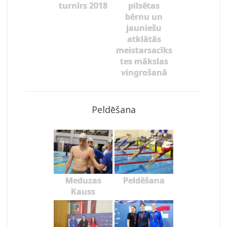
turnīrs 2018
pilsētas
bērnu un
jauniešu
atklātās
meistarsacīks
tes mākslas
vingrošanā
Peldēšana
Meduzas
Peldēšana
Kauss