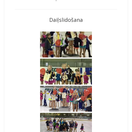
Daiļslidošana