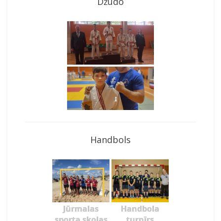
Džudo
Handbols
Jūrmalas
Handbola
sporta skolas
turnīrs