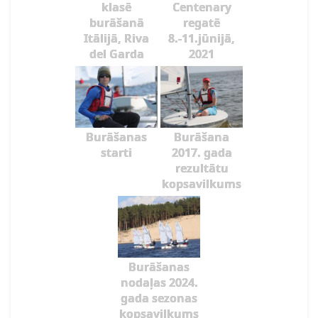
klasē
Centenary
burāšanā
regatē
Itālijā, Riva
8.-11.jūnijā,
del Garda
2021
Burāšanas
Burāšana
starti
2017. gada
rezultātu
kopsavilkums
Burāšanas
nodaļas 2024.
gada sezonas
kopsavilkums