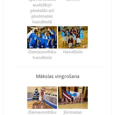
audzēkņi
piedalās arī
pludmales
handbolā
Ziemassvētku
Handbols
handbols
Mākslas vingrošana
Ziemassvētku
Jūrmalas