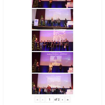
«
‹
of
2
›
»