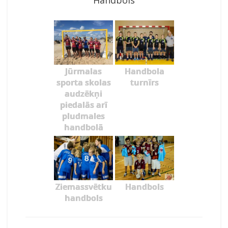
Handbols
Jūrmalas
Handbola
sporta skolas
turnīrs
audzēkņi
piedalās arī
pludmales
handbolā
Ziemassvētku
Handbols
handbols