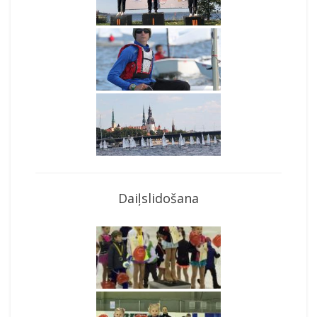
Daiļslidošana