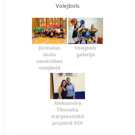
Volejbols
Jūrmalas
Volejbols
skolu
galerija
sacensības
volejbolā
Aleksandra
Tihovska
starptautiskā
projektā ASV