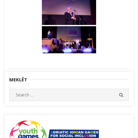
MEKLĒT
Search
SEARC
for: