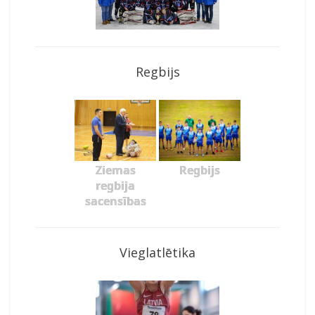
Regbijs
Ziemas
Regbijs
regbija
sacensības
Vieglatlētika