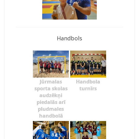
Handbols
Jūrmalas
Handbola
sporta skolas
turnīrs
audzēkņi
piedalās arī
pludmales
handbolā