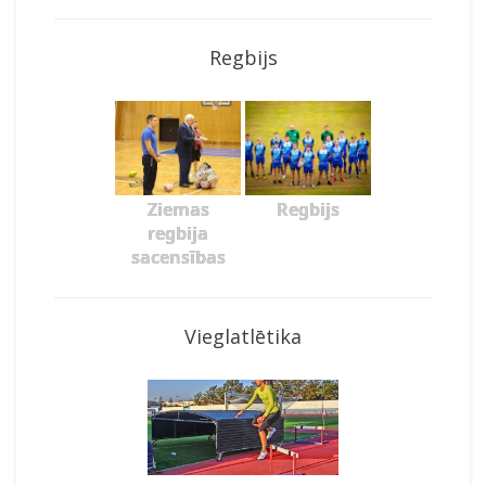
Regbijs
Ziemas
Regbijs
regbija
sacensības
Vieglatlētika