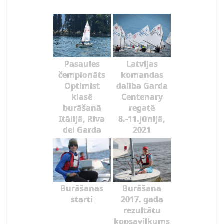
Pasaules
Latvijas
čempionāts
komandas
Optimist
dalība Garda
klasē
Centenary
burāšanā
regatē
Itālijā, Riva
8.-11.jūnijā,
del Garda
2021
Burāšanas
Burāšana
starti
2017. gada
rezultātu
kopsavilkums