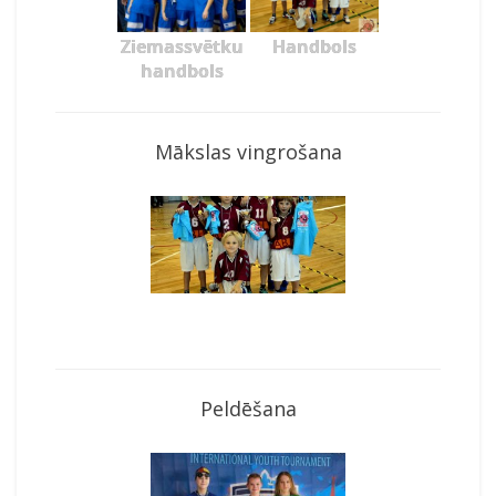
Ziemassvētku
Handbols
handbols
Mākslas vingrošana
Peldēšana