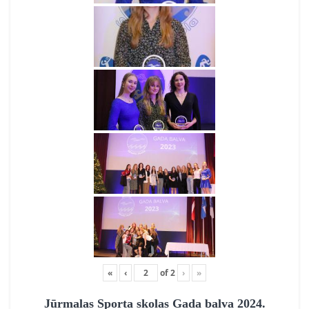
«
‹
of
2
›
»
Jūrmalas Sporta skolas Gada balva 2024.