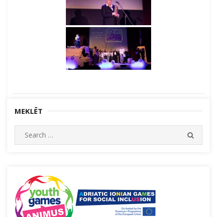
MEKLĒT
Search
SEARC
for: