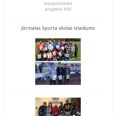
starptautiskā
projektā ASV
Jūrmalas Sporta skolas izlaidums