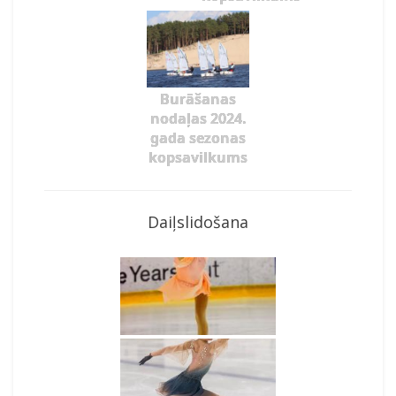
Burāšanas
nodaļas 2024.
gada sezonas
kopsavilkums
Daiļslidošana