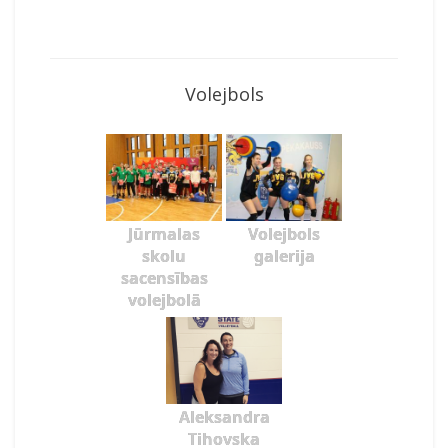
Volejbols
Jūrmalas
Volejbols
skolu
galerija
sacensības
volejbolā
Aleksandra
Tihovska