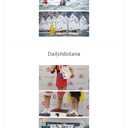
Daiļslidošana