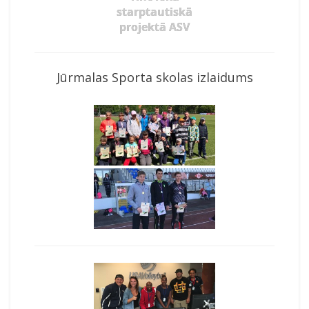
starptautiskā
projektā ASV
Jūrmalas Sporta skolas izlaidums