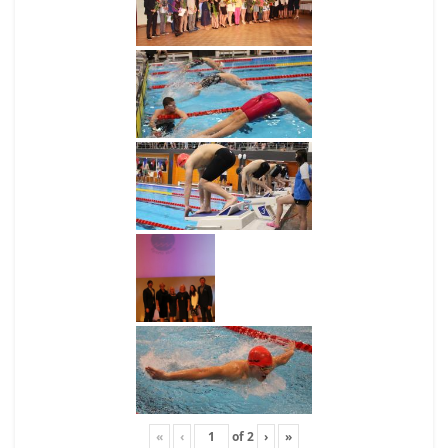
«
‹
of
2
›
»