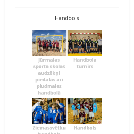
Handbols
Jūrmalas
Handbola
sporta skolas
turnīrs
audzēkņi
piedalās arī
pludmales
handbolā
Ziemassvētku
Handbols