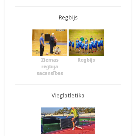
Regbijs
Ziemas
Regbijs
regbija
sacensības
Vieglatlētika