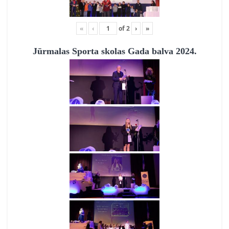
«
‹
of
2
›
»
Jūrmalas Sporta skolas Gada balva 2024.