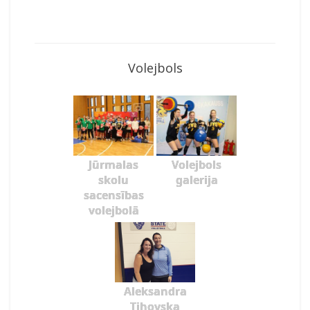
Volejbols
Jūrmalas
Volejbols
skolu
galerija
sacensības
volejbolā
Aleksandra
Tihovska